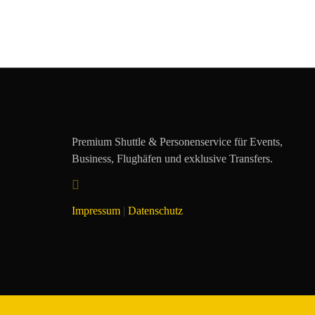
Skip
to
content
Premium Shuttle & Personenservice für Events,
Business, Flughäfen und exklusive Transfers.
Impressum
|
Datenschutz