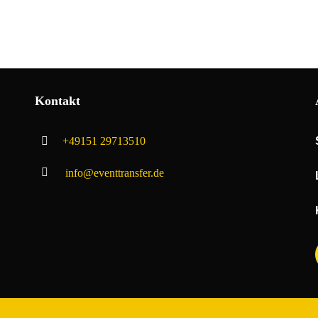
So funktioniert´s
Leistun
Kontakt
+49151 29713510
info@eventtransfer.de